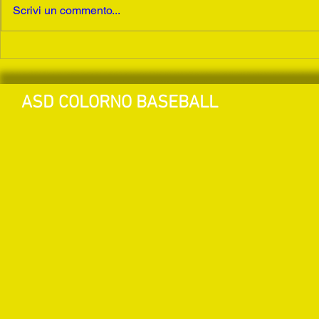
Scrivi un commento...
Colorno: Ringraziato lo sponsor
Vittoria: Sia
Bussolati per il contributo
prima volta n
all'acquisto della prima maglia.
ASD COLORNO BASEBALL